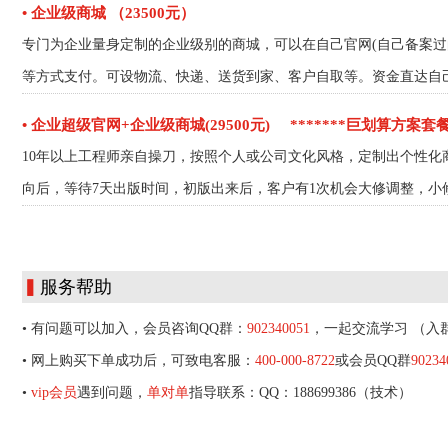
• 企业级商城 （23500元）
专门为企业量身定制的企业级别的商城，可以在自己官网(自己备案
等方式支付。可设物流、快递、送货到家、客户自取等。资金直达自
• 企业超级官网+企业级商城(29500元)
*******巨划算方案套餐
10年以上工程师亲自操刀，按照个人或公司文化风格，定制出个性化
向后，等待7天出版时间，初版出来后，客户有1次机会大修调整，小
▍
服务帮助
• 有问题可以加入，会员咨询QQ群：
902340051
，一起交流学习 （入
• 网上购买下单成功后，可致电客服：
400-000-8722
或会员QQ群
90234
•
vip会员
遇到问题，
单对单
指导联系：QQ：188699386（技术）