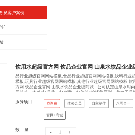
业务员客户案例
芳军
结
饮用水超级官方网 饮品企业官网 山泉水饮品企业
品行业超级官网网站模板,食品行业超级官网网站模板,饮料行业
模板,玩具行业超级官网网站模板,其他行业超级官网网站模板 饮
方网 饮品企业官网 山泉水饮品企业级商城 公司认定山泉水时
展趋势，本着“好品质、好创意、好体验”的经营原则，着力于品
力于践行山泉水饮品、时尚化、国际化。
服务项目
咨询费
体验会员
自主制作
八网合一
官网+商城
数 量
-
+