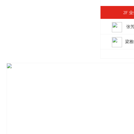
2F 
张
梁雅