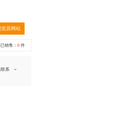
浏览原网站
已销售：
0
件
信联系