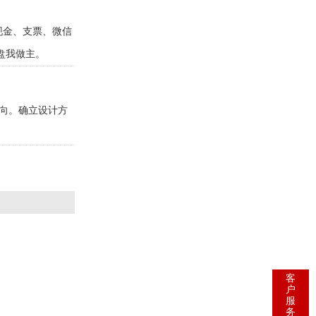
现金、支票、微信
盘我做主。
方向。确立设计方
客
户
服
务