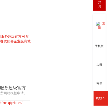
咨
询
置
顶
手机版
加微
电话
食物配送服务超级官方网 配送企业官网 餐饮服务企业级商城
超级官网,免费网站模板申请,食品行业超级官网网站模板,饮料行业超级官网网站模板公司，食物配送服务超级官方网 配送企业官网 餐饮服务企业级商城 专业从事“团膳”业务，现为多家企业、学校提供餐饮服务，服务人数达万余人
购物车
zhihua.qiyeku.cn/