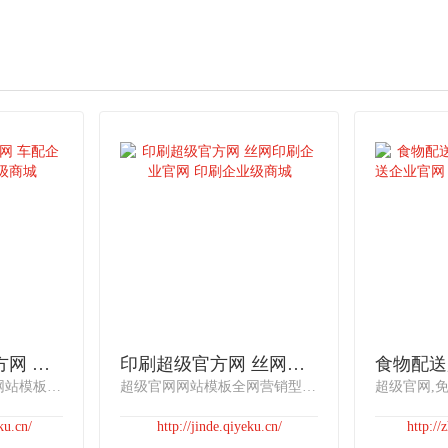
汽车仪器超级官方网 车配企业官网 车配企业级商城
印刷超级官方网 丝网印刷企业官网 印刷企业级商城
超级官网自适应网站网站模板网站商城超级官网网站模板照明工业超级官网网站模板 汽车仪器超级官方网 车配企业官网 车配企业级商城 主要从事汽车TPMS胎压监测仪，汽车倒车雷达，汽车防盗器，汽车DVR等电子产品的研发，制造及销售。我们装备三星、松下中高速全自动贴片机、
超级官网网站模板全网营销型网站营销型网站包装行业超级官网网站模板，印刷超级官方网 丝网印刷企业官网 印刷企业级商城 我们只专注于精密制版、丝印辅助材料、丝印油墨及丝印设备。
ku.cn/
http://jinde.qiyeku.cn/
http://