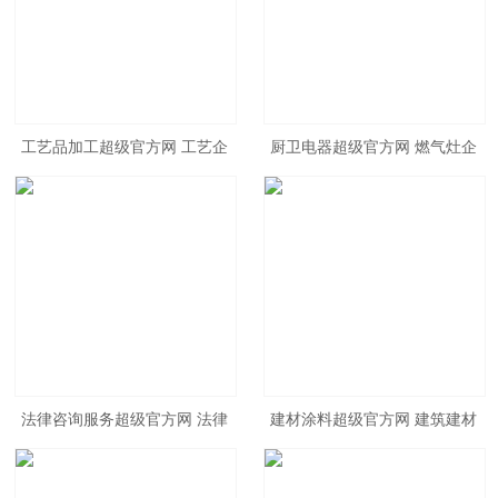
工艺品加工超级官方网 工艺企
厨卫电器超级官方网 燃气灶企
业官网 工艺企业级商城
业官网 家用电器企业级商城
法律咨询服务超级官方网 法律
建材涂料超级官方网 建筑建材
咨询企业官网 法律服务企业级
企业官网 建筑涂料企业级商城
商城