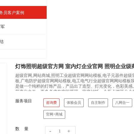
业务员客户案例
芳军
结
灯饰照明超级官方网 室内灯企业官网 照明企业级
超级官网,网站商城,照明工业超级官网网站模板,电子元器件超级
板,广电防护超级官网网站模板,电工电气行业超级官网网站模板
是做一个纯粹的灯饰产品，产品出了造型、灯光变化，色彩美感
节变化之外，更多考虑在空间展现，家庭衬托，会所点缀等公众
们眼前的照明艺术品。
服务项目
咨询费
体验会员
自主制作
八网合一
官网+商城
数 量
-
+