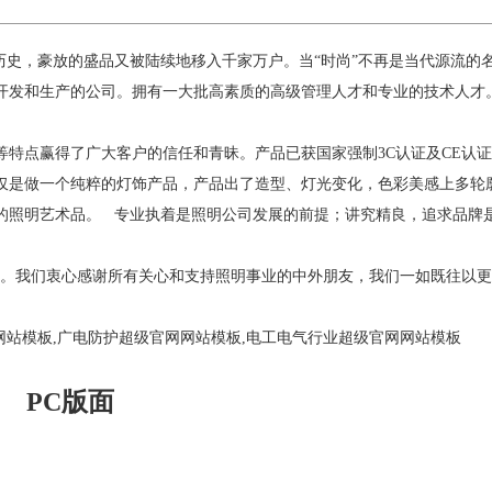
历史，豪放的盛品又被陆续地移入千家万户。当“时尚”不再是当代源流的
开发和生产的公司。拥有一大批高素质的高级管理人才和专业的技术人才
特点赢得了广大客户的信任和青昧。产品已获国家强制3C认证及CE认
仅是做一个纯粹的灯饰产品，产品出了造型、灯光变化，色彩美感上多轮
前的照明艺术品。
专业执着是照明公司发展的前提；讲究精良，追求品牌
法宝。我们衷心感谢所有关心和支持照明事业的中外朋友，我们一如既往以
网站模板,广电防护超级官网网站模板,电工电气行业超级官网网站模板
PC
版面