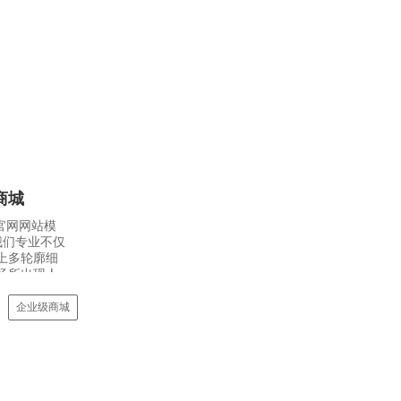
商城
官网网站模
我们专业不仅
上多轮廓细
场所出现人
企业级商城