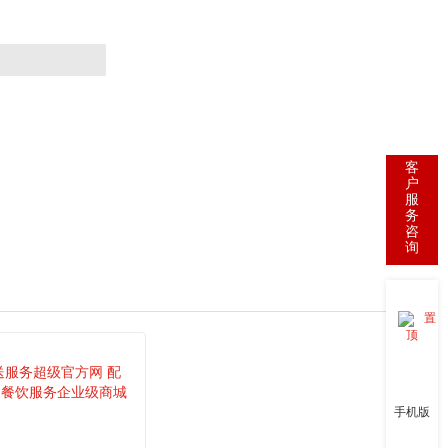
客
户
服
务
咨
询
置
顶
手机版