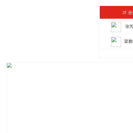
2F 
张
梁雅