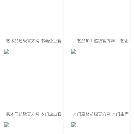
艺术品超级官方网 书画企业官
工艺品加工超级官方网 工艺企
网 书画企业级商城
业官网 工艺企业级商城
实木门超级官方网 木门企业官
木门建材超级官方网 木门生产
网 木门生产企业级商城
企业官网 木门工艺企业级商城