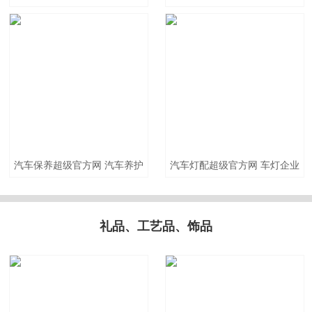
官网 车配企业级商城
官网 汽车行李架企业级商城
汽车保养超级官方网 汽车养护
汽车灯配超级官方网 车灯企业
企业官网 汽车养护企业级商城
官网 车配企业级商城
礼品、工艺品、饰品