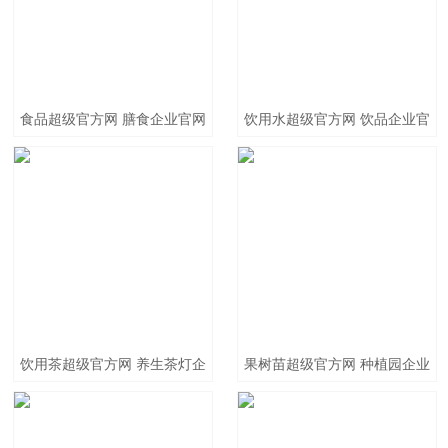
食品超级官方网 膳食企业官网
饮用水超级官方网 饮品企业官
膳食企业级商城
网 山泉水饮品企业级商城
饮用茶超级官方网 养生茶灯企
果树苗超级官方网 种植园企业
业官网 饮用茶企业级商城
官网 种植园企业级商城