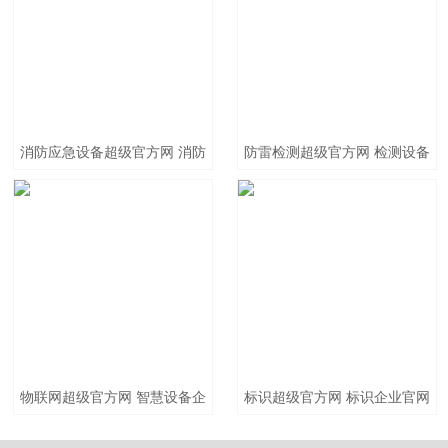
消防应急设备超级官方网 消防
防雷检测超级官方网 检测设备
灯企业官网 消防应急灯企业级
企业官网 检测服务企业级商城
商城
物联网超级官方网 智慧设备企
标识超级官方网 标识企业官网
业官网 信息化系统企业级商城
标识生产企业级商城