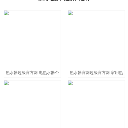
热水器超级官方网 电热水器企
热水器官网超级官方网 家用热
业官网 电热水器企业级商城
水器企业官网 家用热水器企业
级商城