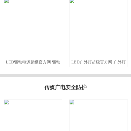
城
城
LED驱动电源超级官方网 驱动
LED户外灯超级官方网 户外灯
电源企业官网 驱动电源企业级
企业官网 户外照明企业级商城
商城
传媒广电安全防护