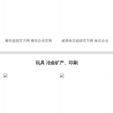
餐饮超级官方网 餐饮企业官网
健康食店超级官方网 食店企业
餐饮企业级商城
官网 餐饮企业级商城
玩具 冶金矿产、印刷