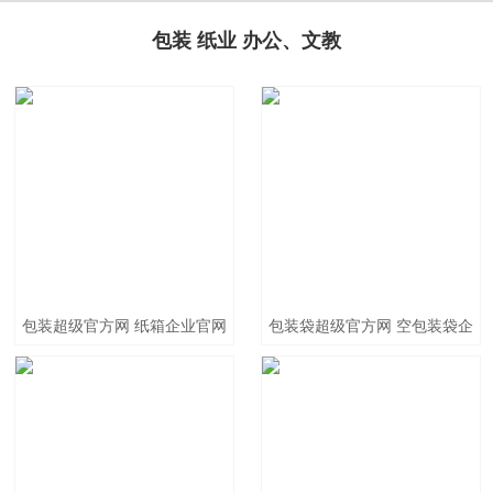
包装 纸业 办公、文教
包装超级官方网 纸箱企业官网
包装袋超级官方网 空包装袋企
重型纸箱企业级商城
业官网 包装生产企业级商城