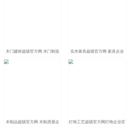
木门建材超级官方网 木门制造
实木家具超级官方网 家具企业
企业官网 木门企业级商城
官网 家具企业级商城
木制品超级官方网 木制房屋企
灯饰工艺超级官方网灯饰企业官