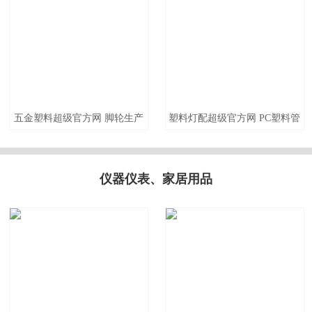
五金塑料超级官方网 脚轮生产
塑料灯配超级官方网 PC塑料管
企业官网 五金行业企业级商城
企业官网 LED护栏管企业级商
城
仪器仪表、家居用品