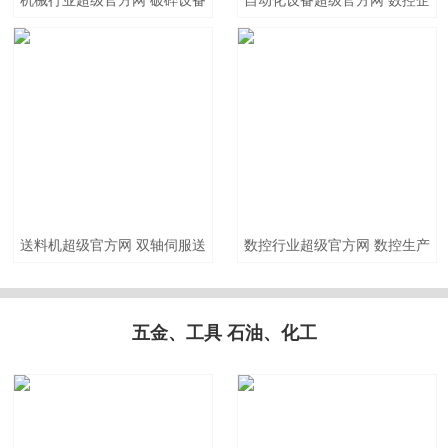
机械行业超级官方网 破碎设备
自动化设备超级官方网 数控企
企业官网 固废破碎分选企业级
业官网 简便自动化设备企业级
商城
商城
送料机超级官方网 双轴伺服送
数控行业超级官方网 数控生产
料机企业官网 送料机生产企业
设备企业官网 吸塑机械企业级
级商城
商城
五金、工具 石油、化工