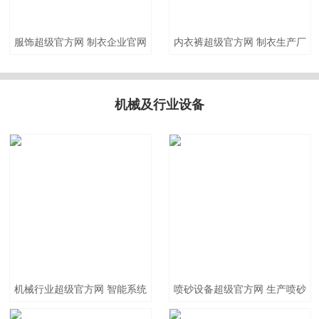
服饰超级官方网 制衣企业官网
内衣裤超级官方网 制衣生产厂
工衣企业级商城
官网 内衣裤生产企业级商城
机械及行业设备
机械行业超级官方网 智能系统
喷砂设备超级官方网 生产喷砂
应⽤企业官网 机器⼈企业级商
设备企业官网 喷砂机配件企业